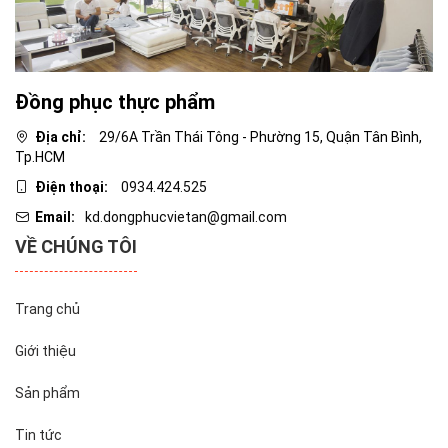
Đồng phục thực phẩm
Địa chỉ:
29/6A Trần Thái Tông - Phường 15, Quận Tân Bình,
Tp.HCM
Điện thoại:
0934.424.525
Email:
kd.dongphucvietan@gmail.com
VỀ CHÚNG TÔI
Trang chủ
Giới thiệu
Sản phẩm
Tin tức