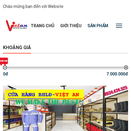
Chào mừng bạn đến với Website
|
TRANG CHỦ
GIỚI THIỆU
SẢN PHẨM
TIN TỨC
Toggl
naviga
KHOẢNG GIÁ
0đ
7.000.000đ