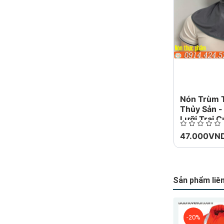
Bảo hàn
tiền Toà
Nón Trùm 
Thủy Sản 
Lưỡi Trai 
47.000VN
Sản phẩm liê
-20%
-20%