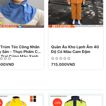
không nhận được món hàng của bạn Hoàn
ư được mô tả.
 Trùm Tóc Công Nhân
Quần Áo Kho Lạnh Âm 40
y Sản - Thực Phẩm Có
Độ Có Màu Cam Đậm
 Trai Cứng Màu Xanh
000VND
715.000VND
%
-20%