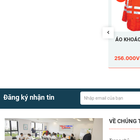
 QUANG
ÁO KHOÁC PHẢN QUANG
ÁO KHOÁ
030
256.000VND
256.000
0.000VND
320.000VND
Đăng ký nhận tin
VỀ CHÚNG 