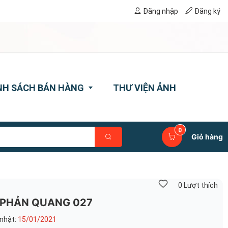
Đăng nhập
Đăng ký
NH SÁCH BÁN HÀNG
THƯ VIỆN ẢNH
0
sách thanh toán
Giỏ hàng
sách vận chuyển
ách đổi trả
0
Lượt thích
sách bảo hành
 PHẢN QUANG 027
sách bảo mật thông tin
nhật:
15/01/2021