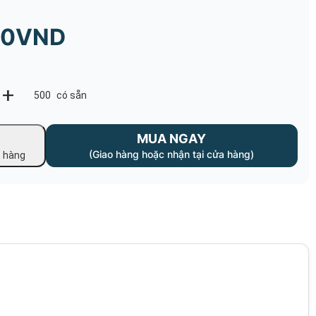
00VND
+
500
có sẵn
MUA NGAY
(Giao hàng hoặc nhận tại cửa hàng)
ỏ hàng