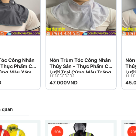
h người mua: Hoàn trả tiền đầy đủ nếu bạn 
n bộ hoặc Một phần, nếu sản phẩm không nh
Tóc Công Nhân
Nón Trùm Tóc Công Nhân
Nón
- Thực Phẩm Có
Thủy Sản - Thực Phẩm Có
Thủ
Cứng Màu Xám
Lưỡi Trai Cứng Màu Trắng
Lưỡi
Biển
D
47.000VND
45.
n quan
-20%
-20