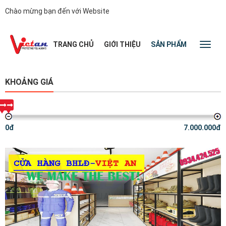
Chào mừng bạn đến với Website
|
TRANG CHỦ
GIỚI THIỆU
SẢN PHẨM
TIN TỨC
Toggl
naviga
KHOẢNG GIÁ
0đ
7.000.000đ