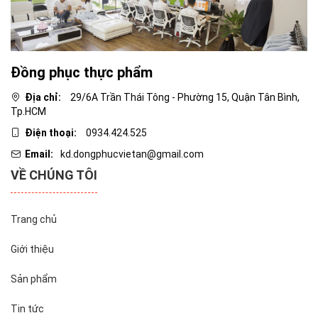
Đồng phục thực phẩm
Địa chỉ:
29/6A Trần Thái Tông - Phường 15, Quận Tân Bình,
Tp.HCM
Điện thoại:
0934.424.525
Email:
kd.dongphucvietan@gmail.com
VỀ CHÚNG TÔI
Trang chủ
Giới thiệu
Sản phẩm
Tin tức