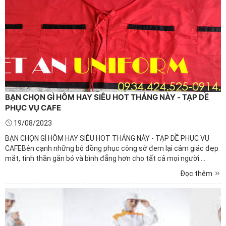
BẠN CHỌN GÌ HÔM HAY SIÊU HOT THÁNG NÀY - TẠP DỀ
PHỤC VỤ CAFE
19/08/2023
BẠN CHỌN GÌ HÔM HAY SIÊU HOT THÁNG NÀY - TẠP DỀ PHỤC VỤ
CAFEBên cạnh những bộ đồng phục công sở đem lại cảm giác đẹp
mắt, tinh thần gắn bó và bình đẳng hơn cho tất cả mọi người.
Thì may phụ kiện đi kèm công ty cũng là cách xây dựng thương
Đọc thêm
hiệu và tạo dựng niềm tin trong mắt khách hàng, đặc biệt là ...