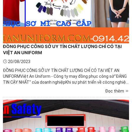
ĐỒNG PHỤC CÔNG SỞ UY TÍN CHẤT LƯỢNG CHỈ CÓ TẠI
VIỆT AN UNIFORM
20/08/2023
ĐỒNG PHỤC CÔNG SỞ UY TÍN CHẤT LƯỢNG CHỈ CÓ TẠI VIỆT AN
UNIFORMViệt An Uniform - Công ty may đồng phục công sở"ĐÁNG
TIN CẬY NHẤT" của doanh nghiệpKhi sự phát triển về côcng nghiệp
hóa, hiện đại hóa. Nhu cầu cuộc sống con người ngày càng được
Đọc thêm
nâng cao thì nhu cầu của con người ngày càng nâng cao. Đặc ...