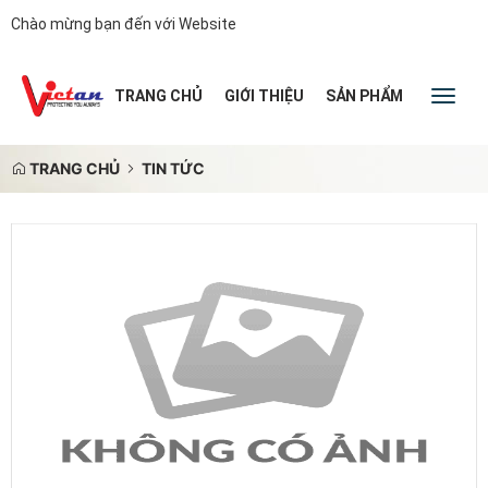
Chào mừng bạn đến với Website
|
TRANG CHỦ
GIỚI THIỆU
SẢN PHẨM
TIN TỨC
Toggl
naviga
TRANG CHỦ
TIN TỨC