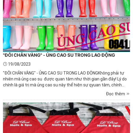
"ĐÔI CHÂN VÀNG" - ỦNG CAO SU TRONG LAO ĐỘNG
19/08/2023
"ĐÔI CHÂN VÀNG" - ỦNG CAO SU TRONG LAO ĐỘNGKhông phải tự
nhiên mà ủng cao su được quan tâm như thời gian gần đây! Lý do
chính là giá trị mà ủng cao su này thể hiện sự qyuan tâm, chính
sách đãi ngộ, hình ảnh hoàn mỹ của công ty trong mắt khách hàng.
Đọc thêm
Và với sự chia sẻ dưới đây, bạn sẽ có cách nhìn ...