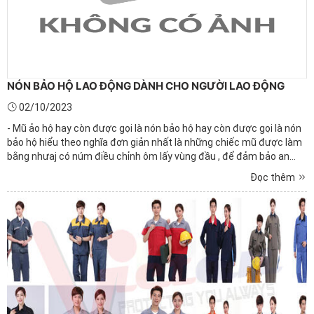
NÓN BẢO HỘ LAO ĐỘNG DÀNH CHO NGƯỜI LAO ĐỘNG
02/10/2023
- Mũ ảo hộ hay còn được gọi là nón bảo hộ hay còn được gọi là nón
bảo hộ hiểu theo nghĩa đơn giản nhất là những chiếc mũ được làm
bằng nhưaj có núm điều chỉnh ôm lấy vùng đầu , để đảm bảo an
toàn cho người lao động tránh khỏi những tác nhân gây nguy hiểm
Đọc thêm
từ môi trường làm việc như : các vật dễ rơi ...