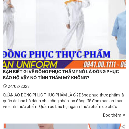
BẠN BIẾT GÌ VỀ ĐỒNG PHỤC THẨM? NÓ LÀ ĐỒNG PHỤC
BẢO HỘ VẬY NÓ TÍNH THẨM MỸ KHÔNG?
24/02/2023
QUẦN ÁO ĐỒNG PHỤC THỰC PHẨM LÀ GÌ?Đồng phục thực phẩm là
quần áo bảo hộ dành cho công nhân lao động để đảm bảo an toàn
vệ sinh thực phẩm. Quần áo bảo hộ ngành thực phẩm có chức
năng bảo vệ sức khỏe công nhân lao động trước các tác nhân
Đọc thêm
trong môi trường làm việc này. Để hiểu rõ hơn về loại quần áo ...