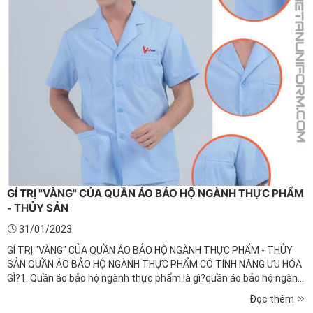
GÍ TRỊ "VÀNG" CỦA QUẦN ÁO BẢO HỘ NGÀNH THỰC PHẨM
- THỦY SẢN
31/01/2023
GÍ TRỊ "VÀNG" CỦA QUẦN ÁO BẢO HỘ NGÀNH THỰC PHẨM - THỦY
SẢN QUẦN ÁO BẢO HỘ NGÀNH THỰC PHẨM CÓ TÍNH NĂNG ƯU HÓA
GÌ?1. Quần áo bảo hộ ngành thực phẩm là gì?quần áo bảo hộ ngành
thực phẩm là loại trang phục được thiết kế và sản xuất để mặc
Đọc thêm
cho nhân viên làm việc trong các cơ sở sản xuất, chế biến, ...