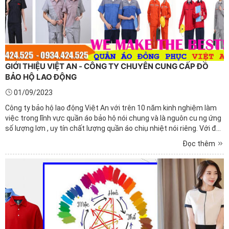
GIỚI THIỆU VIỆT AN - CÔNG TY CHUYÊN CUNG CẤP ĐỒ
BẢO HỘ LAO ĐỘNG
01/09/2023
Công ty bảo hộ lao động Việt An với trên 10 năm kinh nghiệm làm
việc trong lĩnh vực quần áo bảo hộ nói chung và là nguôn cu ng ứng
số lượng lơn , uy tín chất lượng quần áo chiụ nhiệt nói riêng. Với đội
ngũ nhân viên chuyên nghiệp có tay nghề cao, dày dặn kinh
Đọc thêm
nghueejm. Với máy moc hiện đại thì sẽ ...