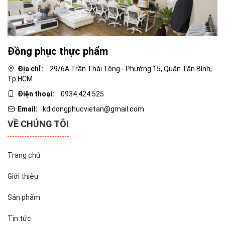
Đồng phục thực phẩm
Địa chỉ:
29/6A Trần Thái Tông - Phường 15, Quận Tân Bình,
Tp.HCM
Điện thoại:
0934.424.525
Email:
kd.dongphucvietan@gmail.com
VỀ CHÚNG TÔI
Trang chủ
Giới thiệu
Sản phẩm
Tin tức