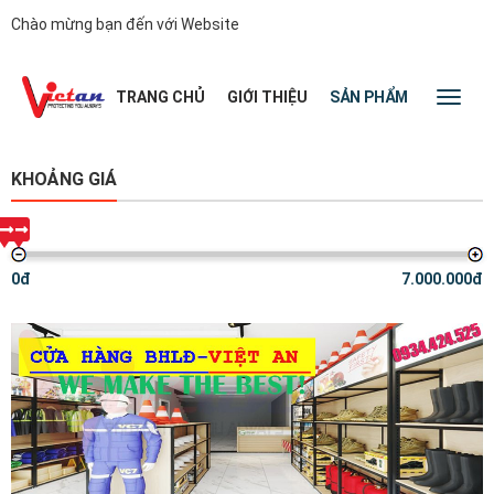
Chào mừng bạn đến với Website
|
TRANG CHỦ
GIỚI THIỆU
SẢN PHẨM
TIN TỨC
Toggl
naviga
KHOẢNG GIÁ
0đ
7.000.000đ