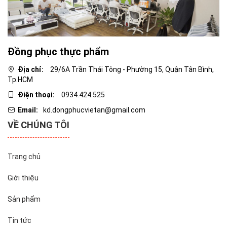
Đồng phục thực phẩm
Địa chỉ:
29/6A Trần Thái Tông - Phường 15, Quận Tân Bình,
Tp.HCM
Điện thoại:
0934.424.525
Email:
kd.dongphucvietan@gmail.com
VỀ CHÚNG TÔI
Trang chủ
Giới thiệu
Sản phẩm
Tin tức