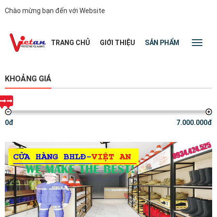
Chào mừng bạn đến với Website
|
TRANG CHỦ
GIỚI THIỆU
SẢN PHẨM
TIN TỨC
Toggl
naviga
KHOẢNG GIÁ
0đ
7.000.000đ