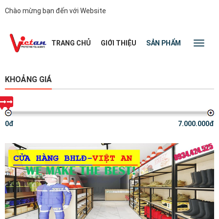
Chào mừng bạn đến với Website
|
TRANG CHỦ
GIỚI THIỆU
SẢN PHẨM
TIN TỨC
Toggl
naviga
KHOẢNG GIÁ
0đ
7.000.000đ