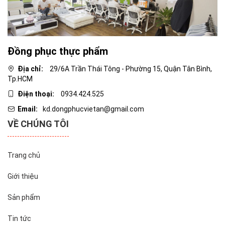
Đồng phục thực phẩm
Địa chỉ:
29/6A Trần Thái Tông - Phường 15, Quận Tân Bình,
Tp.HCM
Điện thoại:
0934.424.525
Email:
kd.dongphucvietan@gmail.com
VỀ CHÚNG TÔI
Trang chủ
Giới thiệu
Sản phẩm
Tin tức