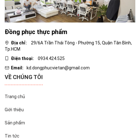
Đồng phục thực phẩm
Địa chỉ:
29/6A Trần Thái Tông - Phường 15, Quận Tân Bình,
Tp.HCM
Điện thoại:
0934.424.525
Email:
kd.dongphucvietan@gmail.com
VỀ CHÚNG TÔI
Trang chủ
Giới thiệu
Sản phẩm
Tin tức