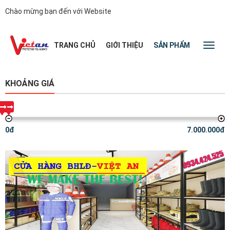
Chào mừng bạn đến với Website
|
TRANG CHỦ
GIỚI THIỆU
SẢN PHẨM
TIN TỨC
Toggl
naviga
KHOẢNG GIÁ
0đ
7.000.000đ