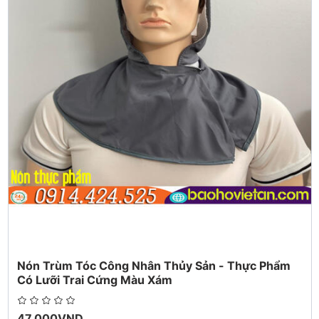
của từng người.
Quy cách đóng gói của sản phảm Nón Thủy Sản-Nón Thực
Phẩm .. 2 cái 1 bịch, 1 thùng 100 cái.
Sản phẩm Nón Thủy Sản -Nón Thực Phẩm của Việt An bảo
quản thoáng mát, không ẩm ướt .
Đường kim mũi chỉ may chắc chắn, đẹp, bền dễ sử dụng thoải
mái phù hợp cho mọi vóc dáng đầu của người Châu Á
Đồng phục Việt An với dây chuyền sản xuất hiện đại cùng đội
ngũ công nhân lành nghề luôn mang những dòng sản phẩm
cao đạt chất lượng đến tay người tiêu dùng.Các sản phẩm
nón Thủy Sản Việt An được bán và sử dụng rộng rãi trên toàn
quốc
Tình trạng hàng hóa: Luôn có sẵn hàng trong kho để đáp ứng
nhu cầu của khách hàng.
Nón Trùm Tóc Công Nhân Thủy Sản - Thực Phẩm
Có Lưỡi Trai Cứng Màu Xám
47.000VND