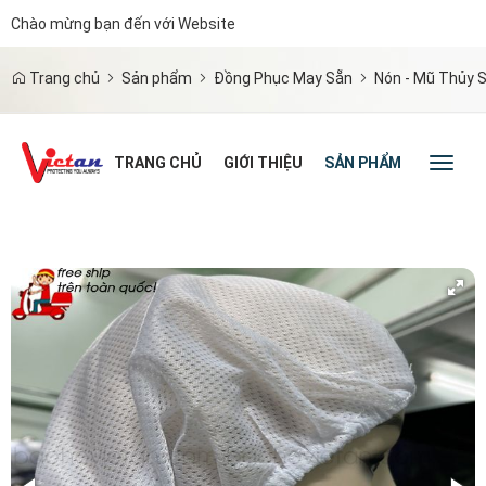
Chào mừng bạn đến với Website
|
Trang chủ
Sản phẩm
Đồng Phục May Sẵn
Nón - Mũ Thủy 
TRANG CHỦ
GIỚI THIỆU
SẢN PHẨM
TIN TỨC
Toggl
naviga