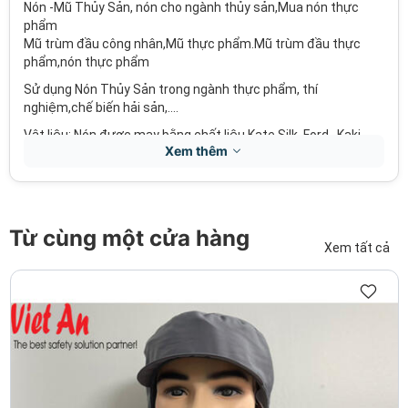
Nón -Mũ Thủy Sản, nón cho ngành thủy sản,Mua nón thực
phẩm
Mũ trùm đầu công nhân,Mũ thực phẩm.Mũ trùm đầu thực
phẩm,nón thực phẩm
Sử dụng Nón Thủy Sản trong ngành thực phẩm, thí
nghiệm,chế biến hải sản,….
Vật liệu: Nón được may bằng chất liệu Kate Silk, Ford , Kaki
Xem thêm
NTT, Kaki 100% cotton,vải không dệt, viền thun đàn hồi, siêu
nhẹ, có lưỡi trai hoặc vành che ….
Từ cùng một cửa hàng
Xem tất cả
Màu: trắng, xanh, vàng, đỏ, hồng, trắng, đen hoặc theo yêu
cầu của khách hàng.
với chất liệu đàn hồi cao nón thủy sản phù hợp vói tất cả đầu