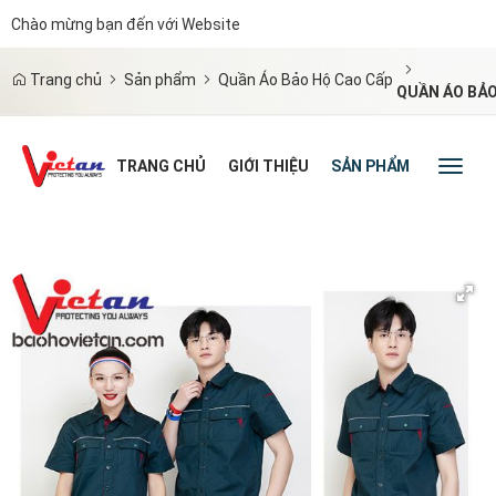
Chào mừng bạn đến với Website
|
Trang chủ
Sản phẩm
Quần Áo Bảo Hộ Cao Cấp
QUẦN ÁO BẢO
TRANG CHỦ
GIỚI THIỆU
SẢN PHẨM
TIN TỨC
Toggl
naviga