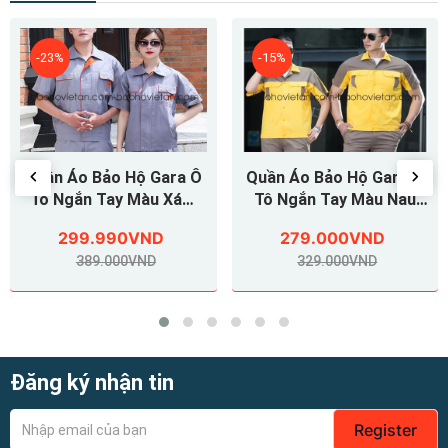
hoặc Một phần, nếu sản phẩm không như
được mô tả.
-23%
-15%
Quần Áo Bảo Hộ Gara Ô
Quần Áo Bảo Hộ Gara Ô
Tô Ngắn Tay Màu Xám
Tô Ngắn Tay Màu Nâu
Dây Kéo Đồng Nẹp Che
Phối Vàng
299.990VND
279.000VND
Bảng Bự Viền Cam
389.000VND
329.000VND
Đăng ký nhận tin
Register