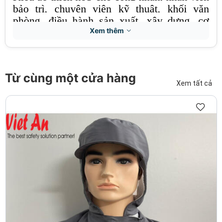
bảo trì, chuyên viên kỹ thuật, khối văn
phòng, điều hành sản xuất, xây dựng, cơ
khí, điện lạnh
Xem thêm
Mật độ chỉ may chắc chắn, toàn bộ thân áo
may mí diễu.
Từ cùng một cửa hàng
Quần áo được may b
ền, chịu lực cao, mang
Xem tất cả
đến cảm giác thoải mái, an toàn cho người
sử dụng.
Sizes S – 5XL
Màu sắc: 24 màu (Nếu đơn hàng trên 500
sản phẩm, màu tùy chọn theo cataloge vải)
Thời gian sản xuất : 10 -15 ngày
=> Giá áp dụng cho đơn hàng từ 30 bộ trở
lên.
=> Miễn phí in/thêu logo nhỏ trước ngực.