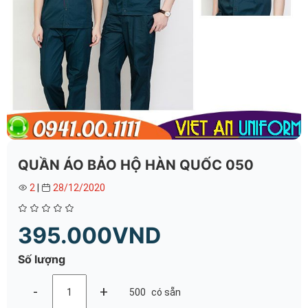
QUẦN ÁO BẢO HỘ HÀN QUỐC 050
2
|
28/12/2020
395.000VND
Số lượng
-
+
500
có sẵn