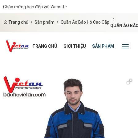
Chào mừng bạn đến với Website
|
Trang chủ
Sản phẩm
Quần Áo Bảo Hộ Cao Cấp
QUẦN ÁO BẢO
TRANG CHỦ
GIỚI THIỆU
SẢN PHẨM
TIN TỨC
Toggl
naviga