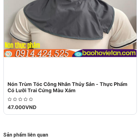
mua thanh toán chi phí vận chuyển trả hàng lại, hoặc giữ sản
phẩm và đồng ý hoàn trả tiền với người bán.
Các bảo hành của người bán:
Giao hàng đúng giờ – Hàng mới 100% chưa qua sử dụng –
Hàng cam kết giống mẫu 100%
Bảo hộ người mua :
Hoàn trả tiền đầy đủ nếu bạn không nhận được món hàng của
bạn Hoàn tiền Toàn bộ hoặc Một phần, nếu sản phẩm không
như được mô tả
Nón Trùm Tóc Công Nhân Thủy Sản - Thực Phẩm
Có Lưỡi Trai Cứng Màu Xám
47.000VND
Sản phẩm liên quan