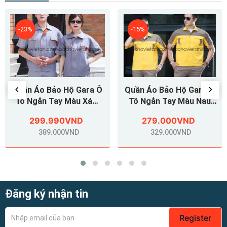
-15%
-40%
ra Ô
Quần Áo Bảo Hộ Gara Ô
Quần Áo Bảo Hộ Ga
 Xám
Tô Ngắn Tay Màu Nâu
Tô Ngắn Tay Màu So
 Che
Phối Vàng
Phối Kem
279.000VND
319.000VND
am
329.000VND
529.000VND
Đăng ký nhận tin
Register