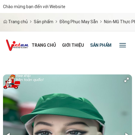
Chào mừng bạn đến với Website
|
Trang chủ
Sản phẩm
Đồng Phục May Sẵn
Nón-Mũ Thực P
TRANG CHỦ
GIỚI THIỆU
SẢN PHẨM
TIN TỨC
Toggl
naviga