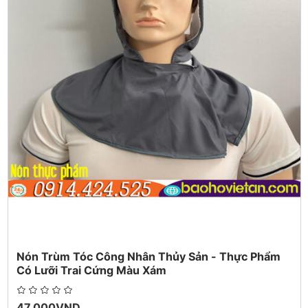
sản, thực phẩm, mỹ phẩm, dược phẩm..…
công nhân phải việc với máy móc tự động thì nón chống bụi
bẩn, thấm hút mồ hôi, giúp đầu tóc công nhân gọn gàng tránh
tai nạn
tóc bị máy cuốn dẫn đến rách da đầu, thiệt mạng đặc biệt là
công nhân nữ để tóc dài, bất cẩn.
Nón Trùm Tóc Công Nhân Thủy Sản - Thực Phẩm
Có Lưỡi Trai Cứng Màu Xám
47.000VND