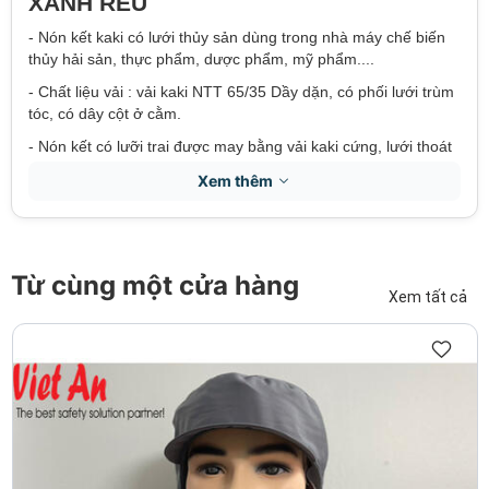
XANH RÊU
- Nón kết kaki có lưới thủy sản dùng trong nhà máy chế biến
thủy hải sản, thực phẩm, dược phẩm, mỹ phẩm....
- Chất liệu vải : vải kaki NTT 65/35 Dầy dặn, có phối lưới trùm
tóc, có dây cột ở cằm.
- Nón kết có lưỡi trai được may bằng vải kaki cứng, lưới thoát
hơi thoáng mát,
Xem thêm
- Màu sắc : màu xanh đậu, xanh bích, xanh đen, trắng vàng,
hồng hoặc có thể may bất kỳ màu sắc nào quý khách yêu cầu.
Nhận in hoặc thêu logo lên mẫu nón thủy sản theo yêu cầu.
Từ cùng một cửa hàng
TÍNH NĂNG:
Xem tất cả
- Dùng trong ngành công nghiệp yêu cầu sạch sẽ, an toàn vệ
sinh cao như: sản xuất, chế biến thủy sản, thực phẩm...
- Dùng trong môi trường đòi hỏi độ chính xác cao như sản
xuất linh kiện điện tử thì nón giúp đầu tóc công nhân gọn gàng
tránh
tóc rơi rụng vào sản phẩm trong quá trình làm việc.
- Trong ngành sản xuất giày da, giấy và bao bì, dệt may, thủy