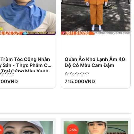
hanh toán chi phí vận chuyển trả hàng lại, hoặc giữ
m kết giống mẫu 100%
 Trùm Tóc Công Nhân
Quần Áo Kho Lạnh Âm 40
y Sản - Thực Phẩm Có
Độ Có Màu Cam Đậm
ạn Hoàn tiền Toàn bộ hoặc Một phần, nếu sản phẩm
 Trai Cứng Màu Xanh
000VND
715.000VND
Việt An để được giá tốt.
-26%
-26%