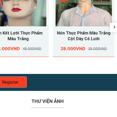
hẩm
Nón Thực Phẩm Màu Trắng
Nón Thực Phẩm
Cột Dây Có Lưới
Cột Dây Có
28.000VND
28.000VND
ND
38.000VND
Register
THƯ VIỆN ẢNH