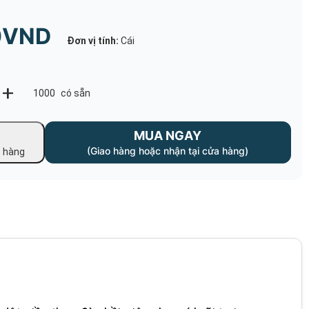
0VND
Đơn vị tính:
Cái
+
1000
có sẵn
MUA NGAY
(Giao hàng hoặc nhận tại cửa hàng)
ỏ hàng