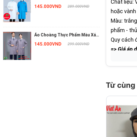
Chất liệu: 
Dài Tay ACTPVA16
145.000VND
289.000VND
hoặc vành 
Màu: trắng
phẩm - thủ
Áo Choàng Thực Phẩm Màu Xám
Quy cách đ
Dài Tay ACTPVA05
145.000VND
299.000VND
=> Giá áp 
=> Tình tr
Đồng phục
phẩm cao 
trên toàn 
Từ cùng
LIÊN HỆ N
Website: h
Lazada: ht
Shopee: h