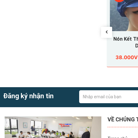
 THỰC PHẨM MAY SẴN
Nón Kết Thực Phẩm Xanh
020
Dương
8.000VND
38.000VND
35.000VND
48.000VND
Đăng ký nhận tin
VỀ CHÚNG 