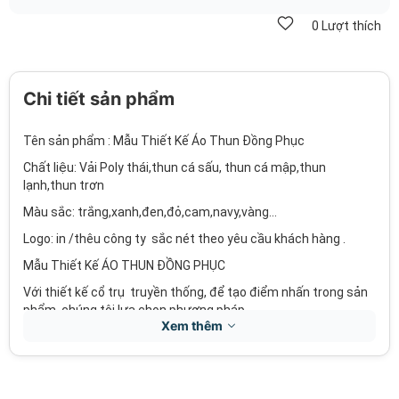
0
Lượt thích
Chi tiết sản phẩm
Tên sản phẩm : Mẫu Thiết Kế Áo Thun Đồng Phục
Chất liệu: Vải Poly thái,thun cá sấu, thun cá mập,thun
lạnh,thun trơn
Màu sắc: trắng,xanh,đen,đỏ,cam,navy,vàng...
Logo: in /thêu công ty sắc nét theo yêu cầu khách hàng .
Mẫu Thiết Kế ÁO THUN ĐỒNG PHỤC
Với thiết kế cổ trụ truyền thống, để tạo điểm nhấn trong sản
phẩm, chúng tôi lựa chọn phương pháp
Xem thêm
in/thêu sắc nét với những dải màu logo để tăng nét đặc biệt.
Tay áo được thiết kế cách điệu với tay bo cùng màu có gắn
phụ kiện dắt viết .