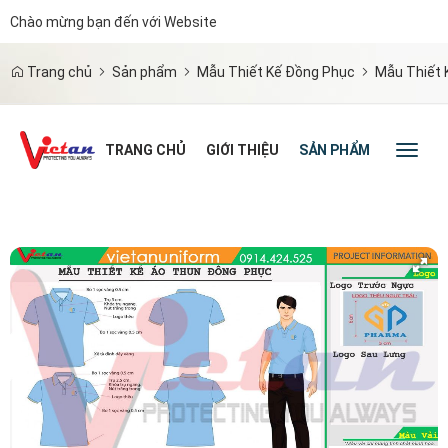
Chào mừng bạn đến với Website
|
Trang chủ
Sản phẩm
Mẫu Thiết Kế Đồng Phục
Mẫu Thiết 
TRANG CHỦ
GIỚI THIỆU
SẢN PHẨM
TIN TỨC
Toggl
naviga