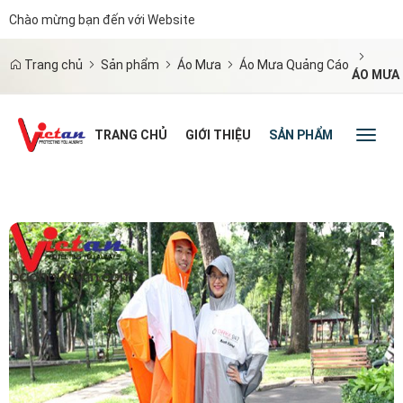
Chào mừng bạn đến với Website
|
Trang chủ
Sản phẩm
Áo Mưa
Áo Mưa Quảng Cáo
ÁO MƯA
TRANG CHỦ
GIỚI THIỆU
SẢN PHẨM
TIN TỨC
Toggl
naviga