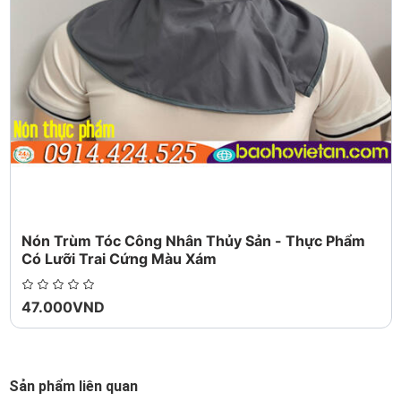
Đường may chắc chắn, thiết kế tinh tế, hiện đại, phù
hợp cho mọi người.
Kích thước lớn, nón và tay áo rộng rãi giúp che chắn
cẩn thận nhưng không gây vướng víu..
Nón Trùm Tóc Công Nhân Thủy Sản - Thực Phẩm
Có Lưỡi Trai Cứng Màu Xám
47.000VND
Sản phẩm liên quan