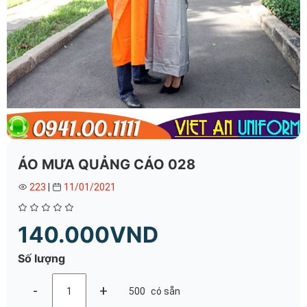
ÁO MƯA QUẢNG CÁO 028
223
|
11/01/2021
140.000VND
Số lượng
-
+
500
có sẵn