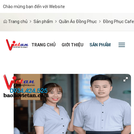
Chào mừng bạn đến với Website
|
Trang chủ
Sản phẩm
Quần Áo Đồng Phục
Đồng Phục Cafe
TRANG CHỦ
GIỚI THIỆU
SẢN PHẨM
TIN TỨC
Toggl
naviga