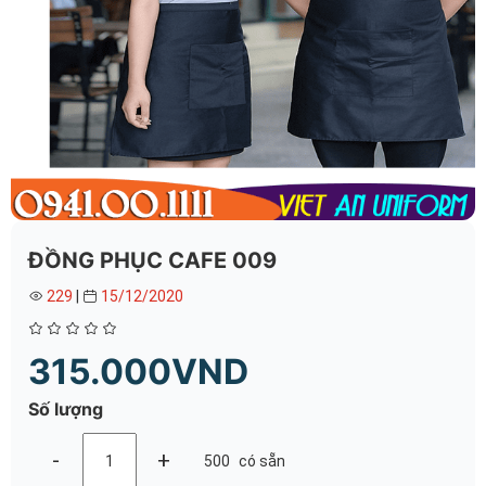
ĐỒNG PHỤC CAFE 009
229
|
15/12/2020
315.000VND
Số lượng
-
+
500
có sẵn