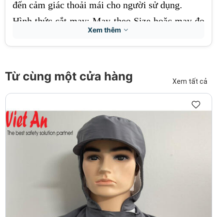
đến cảm giác thoải mái cho người sử dụng.
Hình thức cắt may: May theo Size hoặc may đo
Xem thêm
theo yêu cầu.
Kiểu đồng phục thích hợp cho nhà hàng - khách
sạn, kiểu dáng tinh tế, lịch lãm…
Từ cùng một cửa hàng
Sizes S – 5XL.
Xem tất cả
Thời gian giao hàng: 10-15 ngày.
Nhà sản xuất :
Công ty May đồng phục Việt An
=> Giá áp dụng cho đơn hàng từ 30 bộ trở lên
=> Miễn phí in/thêu logo nhỏ trước ngực
Chính sách đổi trả tại
Công ty May đồng phục
Việt An
:
Chấp nhận trả lại hàng nếu sản phẩm
không như mô tả, người mua thanh toán chi phí
vận chuyển trả hàng lại, hoặc giữ sản phẩm và
đồng ý hoàn trả tiền với người bán. Các bảo
hành của người bán: Giao hàng đúng giờ - Hàng