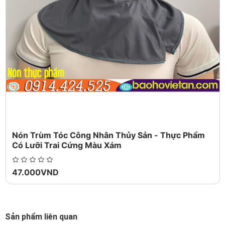
mới 100% chưa qua sử dụng - Hàng cam kết
giống mẫu 100%.
Bảo hộ người mua:
Hoàn trả tiền đầy đủ nếu bạn
không nhận được món hàng của bạn Hoàn tiền
Toàn bộ hoặc Một phần, nếu sản phẩm không
như được mô tả.
Nón Trùm Tóc Công Nhân Thủy Sản - Thực Phẩm
Có Lưỡi Trai Cứng Màu Xám
47.000VND
Sản phẩm liên quan