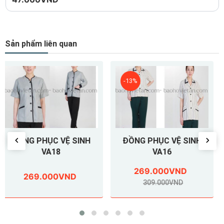
Sản phẩm liên quan
*Bảo hộ người mua
-Không có gì quan trọng hơn là đảm bảo rằng người lao động
-13%
-13%
được an toàn trong công việc.
-Tất cả các đội lái xe và tổ lái làm việc gần đường hoặc vào
ban đêm phải được mặc trang phục có khả năng hiển thị cao
để đảm bảo rằng họ nổi bật với những người lái xe khác có thể
không nhìn thấy họ. Nói như vậy, các quy định về an toàn luôn
ĐỒNG PHỤC VỆ SINH
ĐỒNG PHỤC VỆ SINH
thay đổi.
VA16
VA15
-CLEAN có thể giúp bạn đi trước khúc quanh và đảm bảo rằng
269.000VND
259.000VND
công nhân của bạn được an toàn và được trang bị đồng phục
309.000VND
299.000VND
thích hợp nhờ
vào chương trình đồng phục có khả năng hiển thị cao của
chúng tôi.