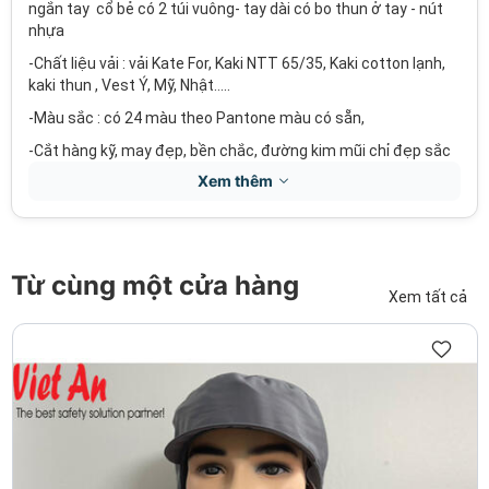
ngắn tay cổ bẻ có 2 túi vuông- tay dài có bo thun ở tay - nút
nhựa
-Chất liệu vải : vải Kate For, Kaki NTT 65/35, Kaki cotton lạnh,
kaki thun , Vest Ý, Mỹ, Nhật…..
-Màu sắc : có 24 màu theo Pantone màu có sẵn,
-Cắt hàng kỹ, may đẹp, bền chắc, đường kim mũi chỉ đẹp sắc
nét..
Xem thêm
-Dáng rộng vừa, có nhiều Size lựa chọn, mang đến cảm giác
thoải mái cho người sử dụng.
-Hình thức cắt may : May theo Size hoặc may đo theo yêu
Từ cùng một cửa hàng
cầu.
Xem tất cả
-Kiểu đồng phục thích hợp cho nhà hàng , khách sạn kiểu dáng
tinh tế,lịch lãm…
-Sizes S – 5XL