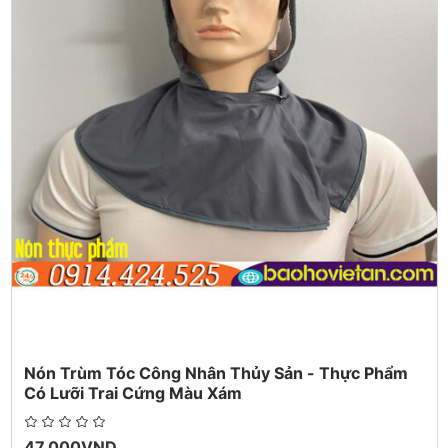
-Số lượng đặt hàng : không hạn chế
-Thời gian giao hàng : 10-15 ngày .
-Nhà sản xuất : công ty may đồng phục Việt An
*Chính sách đổi trả tại công ty bảo hộ lao động Việt An
-Chấp nhận trả lại hàng nếu sản phẩm không như mô tả, người
mua thanh toán chi phí vận chuyển trả hàng lại,
hoặc giữ sản phẩm và đồng ý hoàn trả tiền với người bán. Các
bảo hành của người bán:
-Giao hàng đúng giờ - Hàng mới 100% chưa qua sử dụng -
Hàng cam kết giống mẫu 100%
Nón Trùm Tóc Công Nhân Thủy Sản - Thực Phẩm
Có Lưỡi Trai Cứng Màu Xám
47.000VND