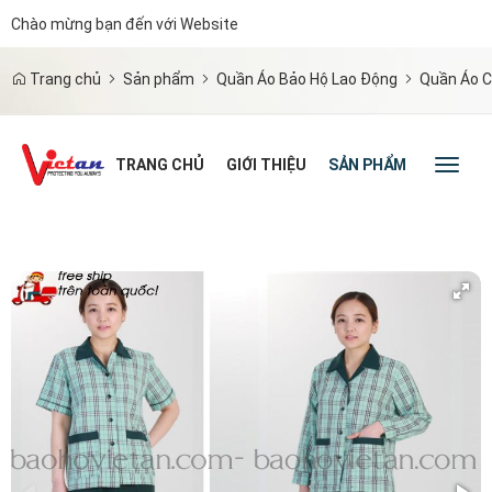
Chào mừng bạn đến với Website
|
Trang chủ
Sản phẩm
Quần Áo Bảo Hộ Lao Động
Quần Áo C
TRANG CHỦ
GIỚI THIỆU
SẢN PHẨM
TIN TỨC
Toggl
naviga