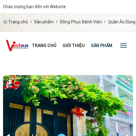
Chào mừng bạn đến với Website
|
Trang chủ
Sản phẩm
Đồng Phục Bệnh Viện
Quần Áo Dùng 
TRANG CHỦ
GIỚI THIỆU
SẢN PHẨM
TIN TỨC
Toggl
naviga