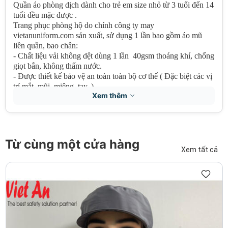
Quần áo phòng dịch dành cho trẻ em size nhỏ từ 3 tuổi đến 14
tuổi đều mặc được .
Trang phục phòng hộ do chính công ty may
vietanuniform.com sản xuất, sử dụng 1 lần bao gồm áo mũ
liền quần, bao chân:
- Chất liệu vải không dệt dùng 1 lần 40gsm thoáng khí, chống
giọt bắn, không thấm nước.
- Được thiết kế bảo vệ an toàn toàn bộ cơ thể ( Đặc biệt các vị
trí mắt, mũi, miệng, tay..)
Xem thêm
- Bảo vệ tuyệt đối khỏi các loại virus trong môi trường.
- Dễ dàng phân hủy, không gây ô nhiễm , thân thiện môi
trường.
* Size: ĐỦ KÍCH THƯỚC CHO CẢ GIA ĐÌNH
Từ cùng một cửa hàng
+ S: Dành cho trẻ dưới 1.2m (LỚP 1 TRỞ XUỐNG) XANH
Xem tất cả
LƠ
- CHUYÊN DÙNG ĐI MÁY BAY, ĐI HỌC....
GỒM:
QUẦN ÁO PHÒNG DỊCH
DÍNH LIỀN MŨ + BỌC
GIÀY
* Chú ý:
- Áo liền quần, áo có dây kéo khóa, cổ tay và cổ chân bo
chân
- Set đồ bảo hộ dùng một lần.