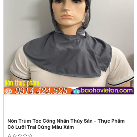
* Hiệu quả cao nhất khi sử dụng cùng khẩu trang nano bạc 3
lớp kháng khuẩn .
* Cách bảo quản:
- Bảo quản nơi khô giáo, thoáng mát.
Hướng dẫn sử dụng :
Mặc quần áo bên trong rồi khoác áo liền quần có nón + bọc
giày vào.
Nên đeo kính + khẩu trang y tế + bọc giầy đầy đủ cho an toàn.
-----------
Ship hàng toàn quốc!
Vui lòng liên hệ .0934.424.525 Ms Chi
#dobaoho, #dobaohoyte, #dobaohochongdich,
#dobaohochobe, #dobaohotreem, #setdobaoho, #do_bao_ho,
#do_bao_ho_y_te, #do_bao_ho_chong_dich,
#do_bao_ho_cho_be, #do_bao_ho_tre_em, #set_do_bao_ho,
#kinhbaoho, #kinhchongdich, #kinhchan, #kinhchangiotban,
#kinhchanchongdich, #matnachongdich, #kinh_bao_ho,
#kinh_chong_dich, #kinh_chan, #kinh_chan_giot_ban,
#kinh_chan_chong_dich, #mat_na_chong_dich
Nón Trùm Tóc Công Nhân Thủy Sản - Thực Phẩm
Có Lưỡi Trai Cứng Màu Xám