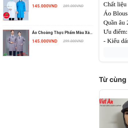
Chất liệ
Dài Tay ACTPVA16
145.000VND
289.000VND
Áo Blouse
Quần âu 2
Ưu điểm:
Áo Choàng Thực Phẩm Màu Xám
Dài Tay ACTPVA05
- Kiểu dá
145.000VND
299.000VND
- Mật độ 
- Bền, ch
Thời gian
Sizes: S 
Từ cùng
=> Giá áp
=> Miễn p
Màu sắc: 
Nhà sản 
Chính sá