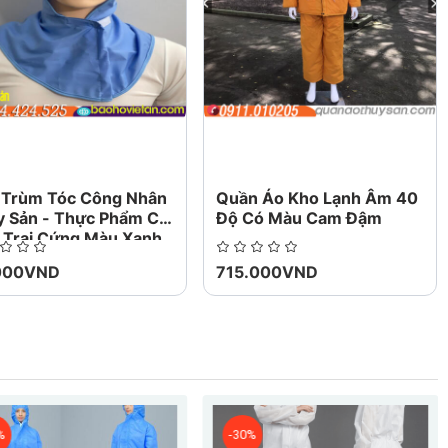
lại, hoặc giữ sản phẩm và đồng ý hoàn trả tiền
mới 100% chưa qua sử dụng - Hàng cam kết
ận được món hàng của bạn Hoàn tiền Toàn bộ
 Trùm Tóc Công Nhân
Quần Áo Kho Lạnh Âm 40
y Sản - Thực Phẩm Có
Độ Có Màu Cam Đậm
 Trai Cứng Màu Xanh
000VND
715.000VND
%
-30%