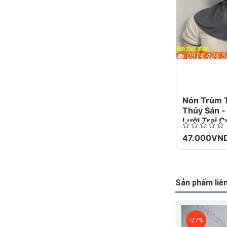
mô tả, ng
với ngườ
Các bảo 
giống mẫ
Bảo hộ n
hoặc Một
Nón Trùm 
Thủy Sản 
Lưỡi Trai 
47.000VN
Sản phẩm liê
-10%
-27%