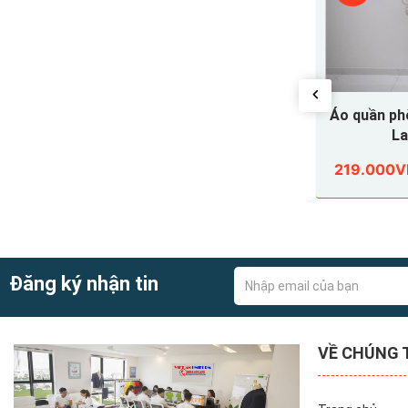
Ĩ THÚ Y
ĐỒNG PHỤC BÁC SĨ THÚ Y
Áo quần ph
008
La
285.000VND
219.000
5.000VND
315.000VND
Đăng ký nhận tin
VỀ CHÚNG 