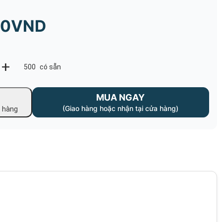
00VND
+
500
có sẵn
MUA NGAY
(Giao hàng hoặc nhận tại cửa hàng)
ỏ hàng