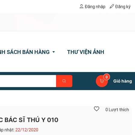
Đăng nhập
Đăng ký
NH SÁCH BÁN HÀNG
THƯ VIỆN ẢNH
0
sách thanh toán
Giỏ hàng
sách vận chuyển
ách đổi trả
0
Lượt thích
sách bảo hành
 BÁC SĨ THÚ Y 010
sách bảo mật thông tin
ập nhật:
22/12/2020