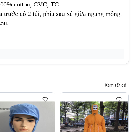
aki 100% cotton, CVC, TC……
 trước có 2 túi, phía sau xẻ giữa ngang mông.
sau.
 cho người sử dụng.
Xem tất cả
 chọn theo cataloge vải).
ấp nhận trả lại hàng nếu sản phẩm không như