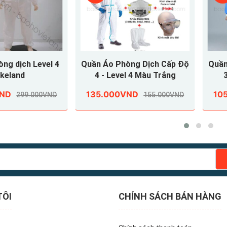
òng dịch Level 4
Quần Áo Phòng Dịch Cấp Độ
Quần
keland
4 - Level 4 Màu Trắng
VND
135.000VND
10
299.000VND
155.000VND
TÔI
CHÍNH SÁCH BÁN HÀNG