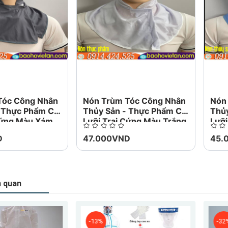
ười mua thanh toán chi phí vận chuyển trả hàng 
i bán.
hành của người bán: Giao hàng đúng giờ - Hàng 
u 100%.
gười mua: Hoàn trả tiền đầy đủ nếu bạn không nh
 phần, nếu sản phẩm không như được mô tả.
Tóc Công Nhân
Nón Trùm Tóc Công Nhân
Nón
- Thực Phẩm Có
Thủy Sản - Thực Phẩm Có
Thủ
Cứng Màu Xám
Lưỡi Trai Cứng Màu Trắng
Lưỡi
Biển
D
47.000VND
45.
n quan
-13%
-32